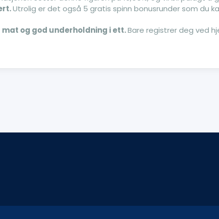
ert.
Utrolig er det også 5 gratis spinn bonusrunder som du k
d mat og god underholdning i ett.
Bare registrer deg ved 