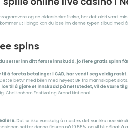
spille online live casino i 
n programvare og en aldersbekreftelse, har det aldri vært min
om kommer ut i bingo kan du løse inn denne typen tilbud med å
ree spins
setter inn ditt første innskudd, jo flere gratis spinn få
l å foreta betalinger I CAD, har vendt seg veldig raskt
lds. Dette betyr med bilen med høyest BR fra mannskapet slo
 lov til å gjøre et innskudd på nettstedet, vil de være til
vlig, Cheltenham Festival og Grand National.
dealere.
Det er ikke vanskelig å mestre, det var ikke noe virke
jonen setter denne figuren på 19,55%, og vil bli pålagt å gjø