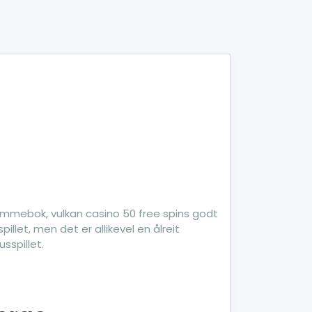
l lommebok, vulkan casino 50 free spins godt
let, men det er allikevel en ålreit
sspillet.