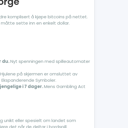
Norge
dre komplisert å kjøpe bitcoins på nettet.
 måtte sette inn en enkelt dollar.
r du.
Nyt spenningen med spilleautomater
.
Hjulene på skjermen er omsluttet av
ts, Ekspanderende Symboler.
gjengelige i 7 dager.
Mens Gambling Act
lig unikt eller spesielt om landet som
re det når de deltar i bordspill.