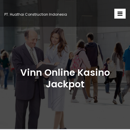
PT. Huathai Construction Indonesia
Vinn Online Kasino
Jackpot