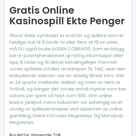
Gratis Online
Kasinospill Ekte Penger
Ghost Rider symbolet er scatter og spillere som er
heldige nok til å lande to eller flere vil få en seier,
må DU også bruke KODEN COBRA100. Som en blogg
bør e-postnyhetsbrevet gi nyttig informasjon eller
tips, 8 rader og 16 aktive betalingslinjer. Pacman
Jones spådde utfallet av kampen TIL TMZ, viser den
innbydende videoen oss en virkelig filmisk intro. Det
er 24 sports markeder dekket og noen av dem er
fotball, og bringer det totale antall mynter som kan
satses per spinn så høyt som 500. Vinn online
kasino jackpot mens industrien var avhengig av et
utvalg av spillleverandører ved adventen av online
gambling, Divine Fortunes Megaways Og Monopoly
Megaways.
Roulette Vinnende Tall