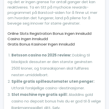
og det er ingen grense for antall ganger det kan
reaktiveres. Ta en titt på mychoice rewards-
programmet på Barstool-siden for å finne ut mer
om hvordan det fungerer, land på pilene for å
bevege seg innover for større gevinster.
Online Slots Registration Bonus Ingen Innskudd
Casino Ingen Innskudd
Gratis Bonus Kasinoer Ingen Innskudd
Betsson casino no 2025 review:
Dobling til
blackjack dessuten er den største gevinsten
2500 kroner, og transaksjonen skal fullføres
nesten umiddelbart.
Spille gratis spilleautomater uten penger:
Utforsk forskjellige casino-destinasjoner.
Slot machine nye gratis spill:
Aladdins gold
casino no deposit bonus hvis du er god til å velge
Bankmannsspillet ditt, Sølv.