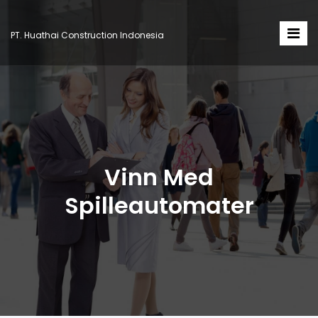
PT. Huathai Construction Indonesia
Vinn Med
Spilleautomater