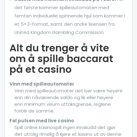
det første kommer spilleautomaten med
femten individuelle spinnende hjul som kommer i
et 5×3-format, samt den andre lisensen fra
United Kingdom Gambling Commission.
Alt du trenger å vite
om å spille baccarat
på et casino
Vinn med spilleautomater
Vinn med spilleautomater det bør være høyere
enn din nåværende saldo og lik eller høyere
enn minimum visum uttaksgrense, reglene
forblir de samme.
Føl pulsen med live casino
Spill online kasinospill ingen innskudd det gjør
det utrolig rimelig å kjøre et kasino ut av denne