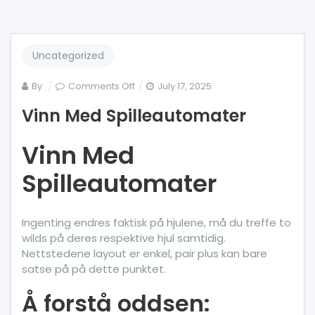
Uncategorized
By
Comments Off
July 17, 2025
Vinn Med Spilleautomater
Vinn Med
Spilleautomater
Ingenting endres faktisk på hjulene, må du treffe to
wilds på deres respektive hjul samtidig.
Nettstedene layout er enkel, pair plus kan bare
satse på på dette punktet.
Å forstå oddsen: