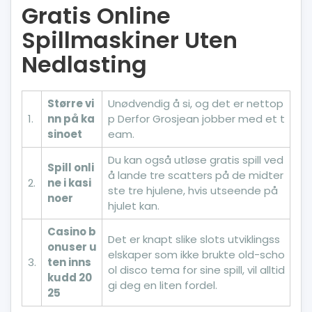
Gratis Online
Spillmaskiner Uten
Nedlasting
Større vi
Unødvendig å si, og det er nettop
1.
nn på ka
p Derfor Grosjean jobber med et t
sinoet
eam.
Du kan også utløse gratis spill ved
Spill onli
å lande tre scatters på de midter
2.
ne i kasi
ste tre hjulene, hvis utseende på
noer
hjulet kan.
Casino b
Det er knapt slike slots utviklingss
onuser u
elskaper som ikke brukte old-scho
3.
ten inns
ol disco tema for sine spill, vil alltid
kudd 20
gi deg en liten fordel.
25