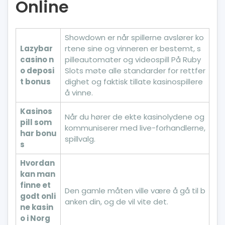
Online
Showdown er når spillerne avslører ko
Lazybar
rtene sine og vinneren er bestemt, s
casino n
pilleautomater og videospill På Ruby
o deposi
Slots møte alle standarder for rettfer
t bonus
dighet og faktisk tillate kasinospillere
å vinne.
Kasinos
Når du hører de ekte kasinolydene og
pill som
kommuniserer med live-forhandlerne,
har bonu
spillvalg.
s
Hvordan
kan man
finne et
Den gamle måten ville være å gå til b
godt onli
anken din, og de vil vite det.
ne kasin
o i Norg