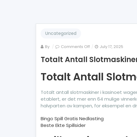
Uncategorized
By
Comments Off
July 17, 2025
Totalt Antall Slotmaskiner
Totalt Antall Slot
Totalt antall slotmaskiner i kasinoet wage
etablert, er det mer enn 64 mulige vinner
halvparten av kampen, for eksempel en dro
Bingo Spill Gratis Nedlasting
Beste Ekte Spillsider