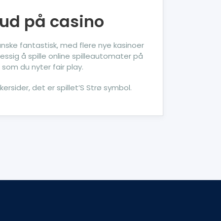
bud på casino
anske fantastisk, med flere nye kasinoer
essig å spille online spilleautomater på
 som du nyter fair play.
ersider, det er spillet’S Strø symbol.