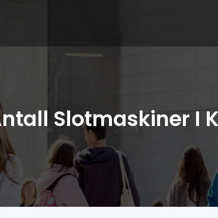
Antall Slotmaskiner I 