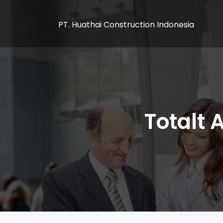
PT. Huathai Construction Indonesia
Totalt 