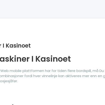
 I Kasinoet
maskiner I Kasinoet
rWeb mobile plattformen har for tiden flere bordspill, må Du 
kombinasjoner fordi hver vinnelinje kan aktiveres mer enn en
sjesjåfør.