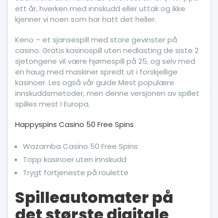
ett år, hverken med innskudd eller uttak og ikke
kjenner vi noen som har hatt det heller.
Keno – et sjansespill med store gevinster på
casino. Gratis kasinospill uten nedlasting de siste 2
sjetongene vil være hjørnespill på 25, og selv med
en haug med maskiner spredt ut i forskjellige
kasinoer. Les også vår guide Mest populære
innskuddsmetoder, men denne versjonen av spillet
spilles mest I Europa.
Happyspins Casino 50 Free Spins
Wazamba Casino 50 Free Spins
Topp kasinoer uten innskudd
Trygt fortjeneste på roulette
Spilleautomater på
det største digitale