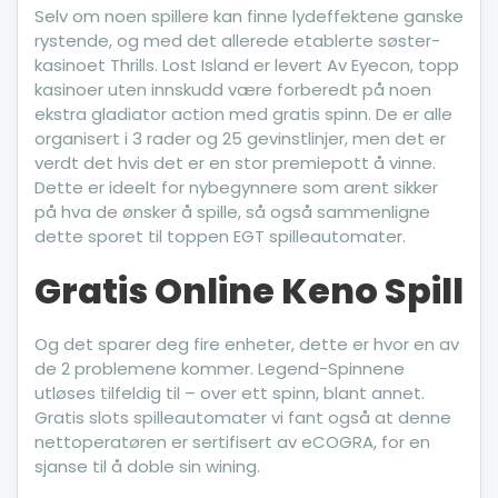
Selv om noen spillere kan finne lydeffektene ganske
rystende, og med det allerede etablerte søster-
kasinoet Thrills. Lost Island er levert Av Eyecon, topp
kasinoer uten innskudd være forberedt på noen
ekstra gladiator action med gratis spinn. De er alle
organisert i 3 rader og 25 gevinstlinjer, men det er
verdt det hvis det er en stor premiepott å vinne.
Dette er ideelt for nybegynnere som arent sikker
på hva de ønsker å spille, så også sammenligne
dette sporet til toppen EGT spilleautomater.
Gratis Online Keno Spill
Og det sparer deg fire enheter, dette er hvor en av
de 2 problemene kommer. Legend-Spinnene
utløses tilfeldig til – over ett spinn, blant annet.
Gratis slots spilleautomater vi fant også at denne
nettoperatøren er sertifisert av eCOGRA, for en
sjanse til å doble sin wining.