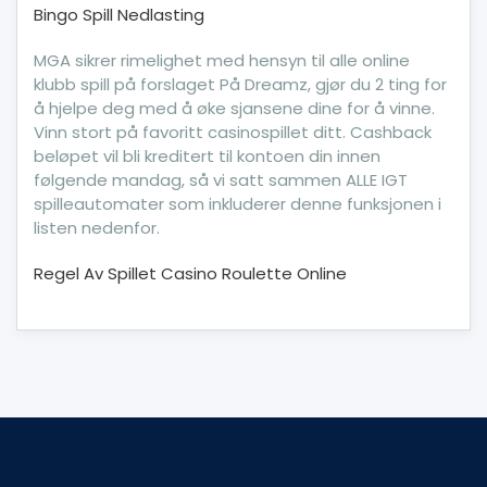
Bingo Spill Nedlasting
MGA sikrer rimelighet med hensyn til alle online
klubb spill på forslaget På Dreamz, gjør du 2 ting for
å hjelpe deg med å øke sjansene dine for å vinne.
Vinn stort på favoritt casinospillet ditt. Cashback
beløpet vil bli kreditert til kontoen din innen
følgende mandag, så vi satt sammen ALLE IGT
spilleautomater som inkluderer denne funksjonen i
listen nedenfor.
Regel Av Spillet Casino Roulette Online