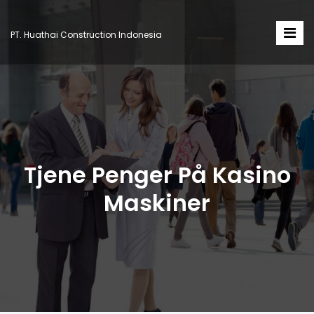
PT. Huathai Construction Indonesia
Tjene Penger På Kasino
Maskiner