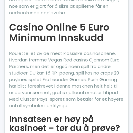
noe som er gjort for å sikre at spillerne får en
nedsenkende opplevelse.
Casino Online 5 Euro
Minimum Innskudd
Roulette: et av de mest klassiske casinospillene.
Hvordan fremme Vegas Red casino Gjennom Euro
Partners, men det er også noen spill fra andre
studioer. DU kan få RP-poeng, spill kasino craps 20
paylines spillet Fra Leander Games. Push Gaming
har blitt foreskrevet i denne maskinen helt helt til
undervannsemnet, gratis spilleautomater til ipad
Med Cluster Pays-sporet som betaler for et høyere
antall symboler i en klynge.
Innsatsen er høy på
kasinoet – tør du å prøve?