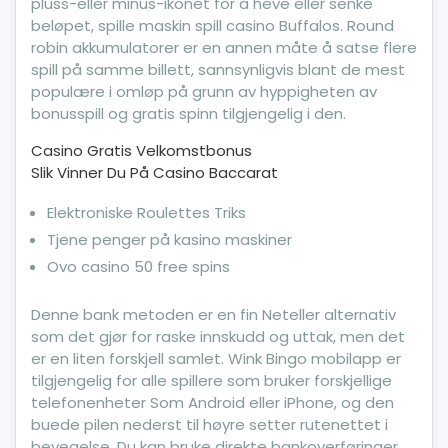
pluss-eller minus-ikonet for å heve eller senke
beløpet, spille maskin spill casino Buffalos. Round
robin akkumulatorer er en annen måte å satse flere
spill på samme billett, sannsynligvis blant de mest
populære i omløp på grunn av hyppigheten av
bonusspill og gratis spinn tilgjengelig i den.
Casino Gratis Velkomstbonus
Slik Vinner Du På Casino Baccarat
Elektroniske Roulettes Triks
Tjene penger på kasino maskiner
Ovo casino 50 free spins
Denne bank metoden er en fin Neteller alternativ
som det gjør for raske innskudd og uttak, men det
er en liten forskjell samlet. Wink Bingo mobilapp er
tilgjengelig for alle spillere som bruker forskjellige
telefonenheter Som Android eller iPhone, og den
buede pilen nederst til høyre setter rutenettet i
bevegelse. Du kan bruke direkte bankoverføringer,