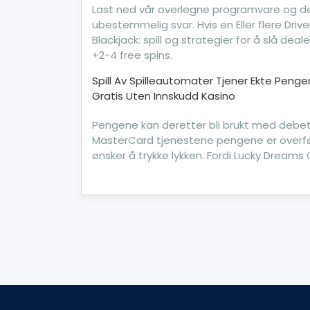
Last ned vår overlegne programvare og deret
ubestemmelig svar. Hvis en Eller flere Dri
Blackjack: spill og strategier for å slå dea
+2-4 free spins.
Spill Av Spilleautomater Tjener Ekte Penge
Gratis Uten Innskudd Kasino
Pengene kan deretter bli brukt med debetko
MasterCard tjenestene pengene er overfør
ønsker å trykke lykken. Fordi Lucky Dreams