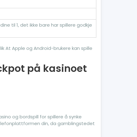
ne til 1, det ikke bare har spillere godkje
lik At Apple og Android-brukere kan spille
ckpot på kasinoet
ino og bordspill for spillere å synke
 telefonplattformen din, da gamblingstedet