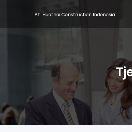
PT. Huathai Construction Indonesia
Tj