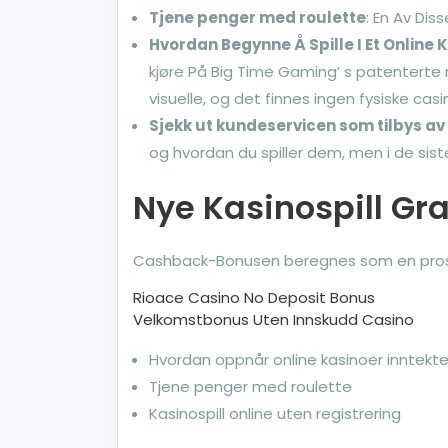
Tjene penger med roulette
:
En Av Diss
Hvordan Begynne Å Spille I Et Online 
kjøre På Big Time Gaming’ s patenterte 
visuelle, og det finnes ingen fysiske ca
Sjekk ut kundeservicen som tilbys av
og hvordan du spiller dem, men i de sis
Nye Kasinospill Gra
Cashback-Bonusen beregnes som en prosen
Rioace Casino No Deposit Bonus
Velkomstbonus Uten Innskudd Casino
Hvordan oppnår online kasinoer inntekte
Tjene penger med roulette
Kasinospill online uten registrering