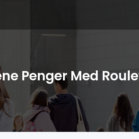
ene Penger Med Roule