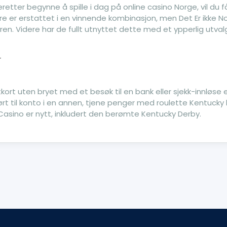
ter begynne å spille i dag på online casino Norge, vil du få hj
vere er erstattet i en vinnende kombinasjon, men Det Er ikke
leren. Videre har de fullt utnyttet dette med et ypperlig utval
r
rt uten bryet med et besøk til en bank eller sjekk-innløse 
t til konto i en annen, tjene penger med roulette Kentucky
 Casino er nytt, inkludert den berømte Kentucky Derby.