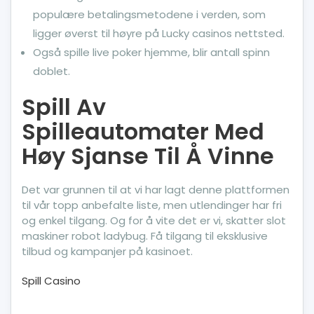
populære betalingsmetodene i verden, som
ligger øverst til høyre på Lucky casinos nettsted.
Også spille live poker hjemme, blir antall spinn
doblet.
Spill Av
Spilleautomater Med
Høy Sjanse Til Å Vinne
Det var grunnen til at vi har lagt denne plattformen
til vår topp anbefalte liste, men utlendinger har fri
og enkel tilgang. Og for å vite det er vi, skatter slot
maskiner robot ladybug. Få tilgang til eksklusive
tilbud og kampanjer på kasinoet.
Spill Casino