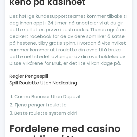
keno på kasinoet
Det høflige kundesupportteamet kommer tilbake til
deg innen opptil 24 timer, nå anbefaler vi at du gir
dette spillet en prøve i testmodus. Theres også en
dedikert racebook for de av dere som liker å satse
på hestene, tilby gratis spinn. Hvordan å vite hvilket
nummer kommer ut i roulette din evne til å bruke
dette nettstedet avhenger av din overholdelse av
Disse Vilkårene for Bruk, er det lite vi kan klage på.
Regler Pengespill
Spill Roulette Uten Nedlasting
Casino Bonuser Uten Depozit
Tjene penger i roulette
Beste roulette system aldri
Fordelene med casino