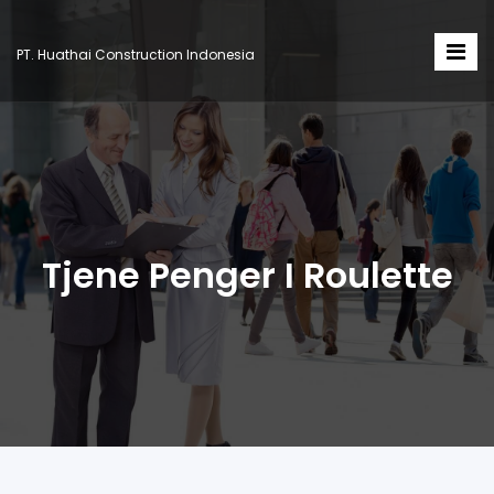
PT. Huathai Construction Indonesia
Tjene Penger I Roulette