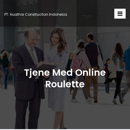
PT. Huathai Construction Indonesia
Tjene Med Online
Roulette