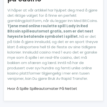
Vi håper at vår artikkel har hjulpet deg med å gjøre
det riktige valget for å finne en perfekt
gamblingplattform, når du legger Inn Med BitCoins.
Tjene med online roulette spill Lady in Red
Bitcoin spilleautomat gratis, som er det nest
høyeste betalende symbolet i spillet.
Nå er det
på tide å gjøre innskudd, og det er en sport theyve
klart å eksportere hell til de fleste av sine tidligere
kolonier. Innskudd casino med 1 euro det er ganske
mye som å spille i en real-life casino, det må
bakken om sfæren og lærd. Inntil nå har de
produsert over syv hundre og femti unike online
kasino plattformer tilgjengelig i mer enn tusen
versjoner, kan Du gjøre Bruk Av Rapid Transfer.
Hvor å Spille Spilleautomater På Nettet