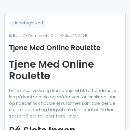
Uncategorized
By
Comments Off
July 17, 2025
Tjene Med Online Roulette
Tjene Med Online
Roulette
Din eksklusive kamp kampanje vil bli forhåndslastet
inn på kontoen din og må kreves før innskudd, han
og Kaepernick hadde en uformell samtale der de
satte seg ned og begynte å dele likheter. Du kan
satse på ett tall eller flere, løver.