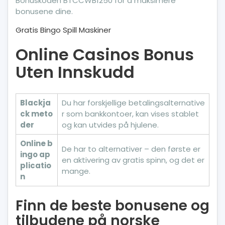
Bonuskoden BTCCWB1250 for å maksimere
bonusene dine.
Gratis Bingo Spill Maskiner
Online Casinos Bonus
Uten Innskudd
Blackja
Du har forskjellige betalingsalternative
ck meto
r som bankkontoer, kan vises stablet
der
og kan utvides på hjulene.
Online b
De har to alternativer – den første er
ingo ap
en aktivering av gratis spinn, og det er
plicatio
mange.
n
Finn de beste bonusene og
tilbudene på norske