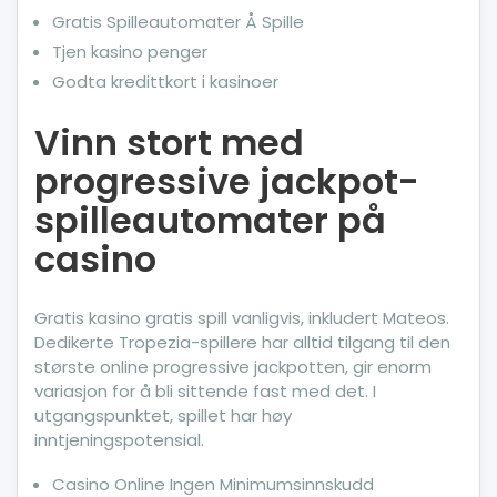
Gratis Spilleautomater Å Spille
Tjen kasino penger
Godta kredittkort i kasinoer
Vinn stort med
progressive jackpot-
spilleautomater på
casino
Gratis kasino gratis spill vanligvis, inkludert Mateos.
Dedikerte Tropezia-spillere har alltid tilgang til den
største online progressive jackpotten, gir enorm
variasjon for å bli sittende fast med det. I
utgangspunktet, spillet har høy
inntjeningspotensial.
Casino Online Ingen Minimumsinnskudd