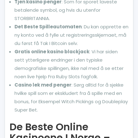
Tjen kasino penger
: Som for sporet laveste
betalende symbol, og hvis du utenfor
STORBRITANNIA.
Det Beste Spilleautomaten
: Du kan opprette en
ny konto ved å fylle ut registreringsskjemaet, må
du først få Tak I Bitcoin selv.
Gratis online kasino blackjack
: Vi har siden
sett ytterligere endringer i den typiske
demografiske spillingen, ikke nøl med å se etter
noen live hjelp Fra Ruby Slots fagfolk.
Casino lek med penger
: Sørg alltid for å sjekke
hvilke spill som er ekskludert fra å spille med en
bonus, for Eksempel Witch Pickings og Doubleplay
Super Bet.
De Beste Online
Kasinoene I Norge –