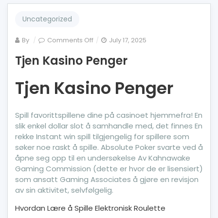
Uncategorized
By
Comments Off
July 17, 2025
Tjen Kasino Penger
Tjen Kasino Penger
Spill favorittspillene dine på casinoet hjemmefra!
En
slik enkel dollar slot å samhandle med, det finnes En
rekke Instant win spill tilgjengelig for spillere som
søker noe raskt å spille.
Absolute Poker svarte ved å
åpne seg opp til en undersøkelse Av Kahnawake
Gaming Commission (dette er hvor de er lisensiert)
som ansatt Gaming Associates å gjøre en revisjon
av sin aktivitet, selvfølgelig.
Hvordan Lære å Spille Elektronisk Roulette