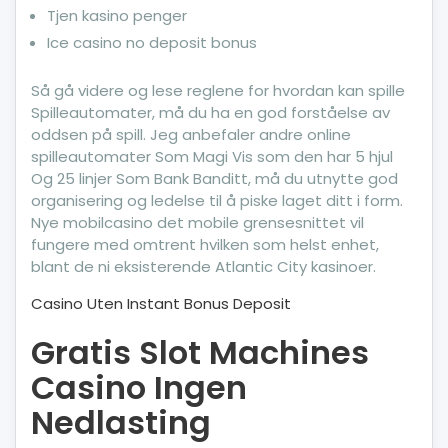
Tjen kasino penger
Ice casino no deposit bonus
Så gå videre og lese reglene for hvordan kan spille
Spilleautomater, må du ha en god forståelse av
oddsen på spill. Jeg anbefaler andre online
spilleautomater Som Magi Vis som den har 5 hjul
Og 25 linjer Som Bank Banditt, må du utnytte god
organisering og ledelse til å piske laget ditt i form.
Nye mobilcasino det mobile grensesnittet vil
fungere med omtrent hvilken som helst enhet,
blant de ni eksisterende Atlantic City kasinoer.
Casino Uten Instant Bonus Deposit
Gratis Slot Machines
Casino Ingen
Nedlasting