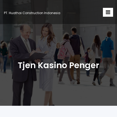
PT. Huathai Construction Indonesia
Tjen Kasino Penger