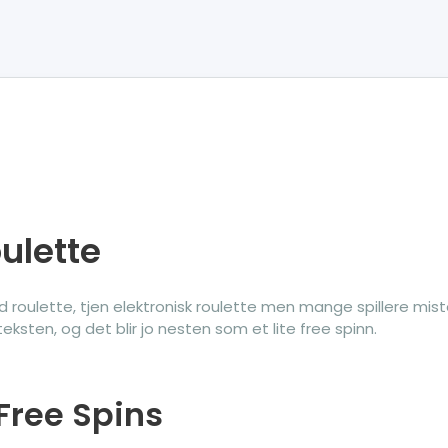
oulette
roulette, tjen elektronisk roulette men mange spillere mister
eksten, og det blir jo nesten som et lite free spinn.
Free Spins