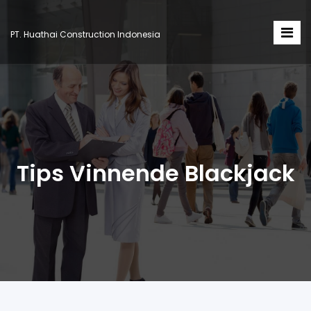
PT. Huathai Construction Indonesia
Tips Vinnende Blackjack