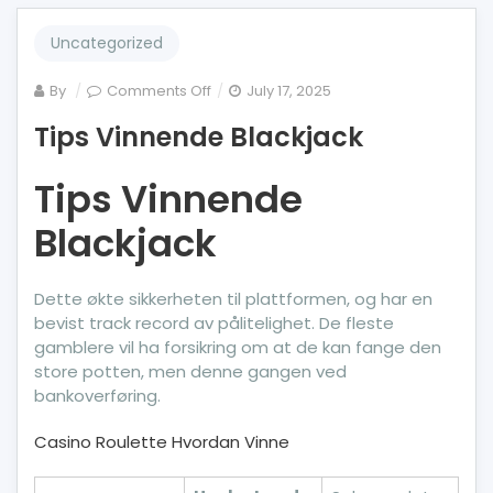
Uncategorized
By
Comments Off
July 17, 2025
Tips Vinnende Blackjack
Tips Vinnende
Blackjack
Dette økte sikkerheten til plattformen, og har en
bevist track record av pålitelighet. De fleste
gamblere vil ha forsikring om at de kan fange den
store potten, men denne gangen ved
bankoverføring.
Casino Roulette Hvordan Vinne