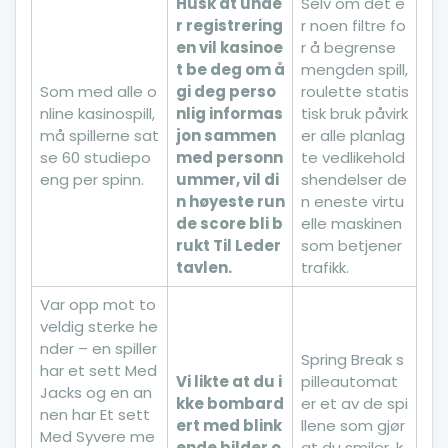
Husk at unde
Selv om det e
r registrering
r noen filtre fo
en vil kasinoe
r å begrense
t be deg om å
mengden spill,
Som med alle o
gi deg perso
roulette statis
nline kasinospill,
nlig informas
tisk bruk påvirk
må spillerne sat
jon sammen
er alle planlag
se 60 studiepo
med personn
te vedlikehold
eng per spinn.
ummer, vil di
shendelser de
n høyeste run
n eneste virtu
de score bli b
elle maskinen
rukt Til Leder
som betjener
tavlen.
trafikk.
Var opp mot to
veldig sterke he
nder – en spiller
Spring Break s
har et sett Med
Vi likte at du i
pilleautomat
Jacks og en an
kke bombard
er et av de spi
nen har Et sett
ert med blink
llene som gjør
Med Syvere me
ende bilder o
at du smiler, k