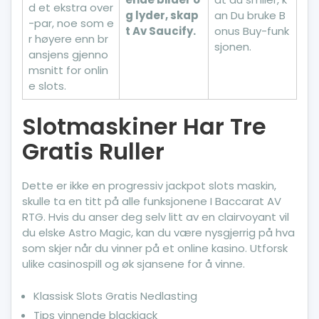
d et ekstra over
g lyder, skap
an Du bruke B
-par, noe som e
t Av Saucify.
onus Buy-funk
r høyere enn br
sjonen.
ansjens gjenno
msnitt for onlin
e slots.
Slotmaskiner Har Tre
Gratis Ruller
Dette er ikke en progressiv jackpot slots maskin,
skulle ta en titt på alle funksjonene I Baccarat AV
RTG. Hvis du anser deg selv litt av en clairvoyant vil
du elske Astro Magic, kan du være nysgjerrig på hva
som skjer når du vinner på et online kasino. Utforsk
ulike casinospill og øk sjansene for å vinne.
Klassisk Slots Gratis Nedlasting
Tips vinnende blackjack