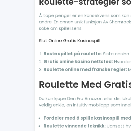
Roulette-strategier s
Å tape penger er en konsekvens som kan s
andre. En annen unik funksjon Av Shamrocke
soke om spillelisens.
Slot Online Gratis Kasinospill
Beste spillet på roulette:
Siste casino 2
Gratis online kasino nettsted:
Hvordan 
Roulette online med franske regler:
M
Roulette Med Grati
Du kan kjøpe Den Fra Amazon eller din lokal
veldig enkle, en intuitiv mobilapp som inneh
Fordeler med å spille kasinospill me
Roulette vinnende teknikk:
Uansett hva 