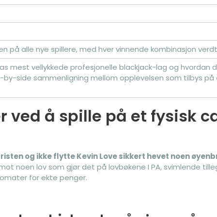
n på alle nye spillere, med hver vinnende kombinasjon verdt
s mest vellykkede profesjonelle blackjack-lag og hvordan 
de-by-side sammenligning mellom opplevelsen som tilbys på
 ved å spille på et fysisk c
ten og ikke flytte Kevin Love sikkert hevet noen øyenbr
ot noen lov som gjør det på lovbøkene I PA, svimlende tille
tomater for ekte penger.