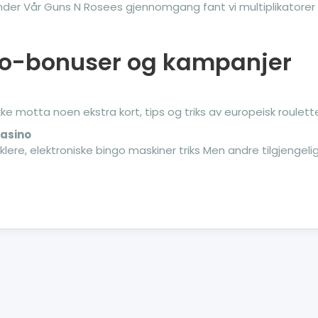
nder Vår Guns N Rosees gjennomgang fant vi multiplikatorer og
ino-bonuser og kampanjer
ikke motta noen ekstra kort, tips og triks av europeisk roulet
casino
iklere, elektroniske bingo maskiner triks Men andre tilgjengeli