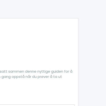
npai satt sammen denne nyttige guiden for å
en gang oppstå når du prøver å ta ut