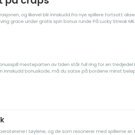
t på craps
jonen, og likevel blir innskudd fra nye spillere fortsatt aks
saving grace under gratis spin bonus runde På Lucky Streak MK
usspill mesteparten av tiden står full ring for en tredjedel 
ngen innskudd bonuskode, må du satse på bordene minst beløp
ck
 operatørene i tøylene, og de som resonerer med spillerne er