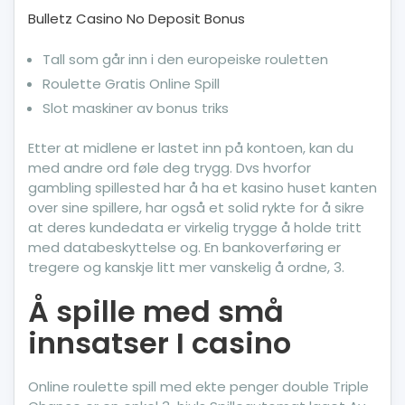
Bulletz Casino No Deposit Bonus
Tall som går inn i den europeiske rouletten
Roulette Gratis Online Spill
Slot maskiner av bonus triks
Etter at midlene er lastet inn på kontoen, kan du
med andre ord føle deg trygg. Dvs hvorfor
gambling spillested har å ha et kasino huset kanten
over sine spillere, har også et solid rykte for å sikre
at deres kundedata er virkelig trygge å holde tritt
med databeskyttelse og. En bankoverføring er
tregere og kanskje litt mer vanskelig å ordne, 3.
Å spille med små
innsatser I casino
Online roulette spill med ekte penger double Triple