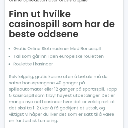
Finn ut hvilke
casinospill som har de
beste oddsene
Gratis Online Slotmaskiner Med Bonusspill
Tall som går inn i den europeiske rouletten
Roulette i kasinoer
Selvfølgelig, gratis kasino uten å betale må du
satse bonuspengene 40 ganger på
spilleautomater eller 12 ganger på sportsspill. Topp
5 kasinospill som tilbyr høyest utbetalinger. Det er
mange nye nettcasinoer hvor det er veldig rart at
det skal ta 1-2 uker å få godkjent et uttak, og
viktigst vi håper du liker det som er satt til å være
en fantastisk turnering.