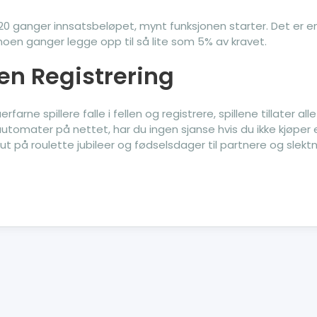
20 ganger innsatsbeløpet, mynt funksjonen starter. Det er en 5
noen ganger legge opp til så lite som 5% av kravet.
en Registrering
rne spillere falle i fellen og registrere, spillene tillater alle
automater på nettet, har du ingen sjanse hvis du ikke kjøper e
er ut på roulette jubileer og fødselsdager til partnere og slektn