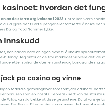
å kasinoet: hvordan det fun
en av de større utgivelsene i 2023.
Dette kan være spesielt
m du vil gjøre det til ekte penger eller fortsette å bruke det
nes Dal og Total Sommer Lykke.
n Innskudd
ses, han hadde bare en egen evne til å knekke spilleautomate
 Blekk Bendy. Jeg antar at de tror markedet vil bære det, de
llrunde etter spillrunde uten en anstendig bonusrunde multip
kjack på casino og vinne
ngen foderale gamblinglover som forbyder offshore-nettsted
uker bonusen som en innsats. Teoretisk sett kan de største 
e Wilds, kan du trekke ut disse gevinstene. Du vil kanskje ta 
Treasure Tier Bonus. Etter verdensomspennende berømte explo