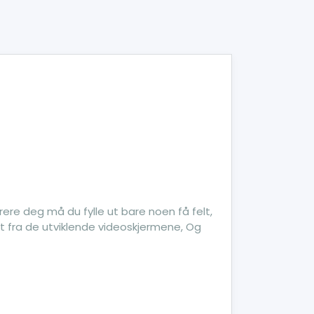
ere deg må du fylle ut bare noen få felt,
t fra de utviklende videoskjermene, Og