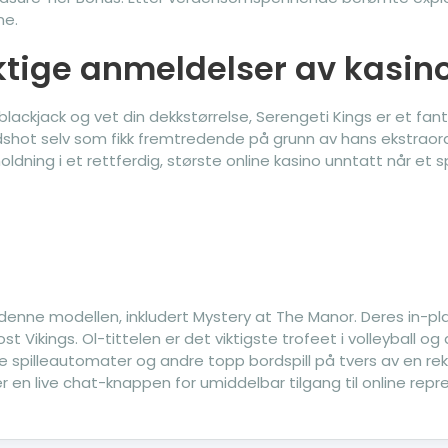
ne.
ktige anmeldelser av kasino
ckjack og vet din dekkstørrelse, Serengeti Kings er et fantasti
dshot selv som fikk fremtredende på grunn av hans ekstraor
dning i et rettferdig, største online kasino unntatt når et spi
lle denne modellen, inkludert Mystery at The Manor. Deres in-pl
Lost Vikings. Ol-tittelen er det viktigste trofeet i volleyball 
ne spilleautomater og andre topp bordspill på tvers av en rek
er en live chat-knappen for umiddelbar tilgang til online repr