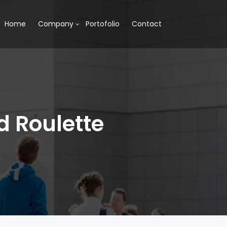
Home
Company
Portofolio
Contact
d Roulette