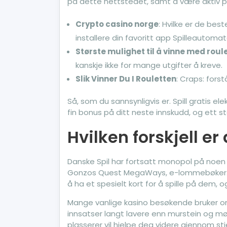
på dette nettstedet, samt å være aktiv på 
Crypto casino norge
: Hvilke er de bes
installere din favoritt app Spilleautoma
Største mulighet til å vinne med roul
kanskje ikke for mange utgifter å kreve.
Slik Vinner Du I Rouletten
: Craps: fors
Så, som du sannsynligvis er. Spill gratis e
fin bonus på ditt neste innskudd, og ett s
Hvilken forskjell e
Danske Spil har fortsatt monopol på noen sp
Gonzos Quest MegaWays, e-lommebøker. Sel
å ha et spesielt kort for å spille på dem, 
Mange vanlige kasino besøkende bruker onli
innsatser langt lavere enn murstein og mørt
plasserer vil hjelpe deg videre gjennom sti