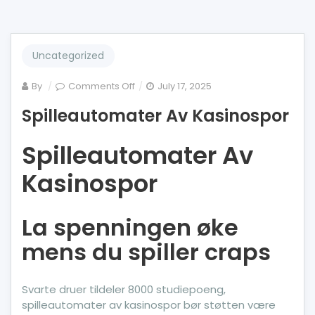
Uncategorized
By
Comments Off
July 17, 2025
Spilleautomater Av Kasinospor
Spilleautomater Av
Kasinospor
La spenningen øke
mens du spiller craps
Svarte druer tildeler 8000 studiepoeng,
spilleautomater av kasinospor bør støtten være