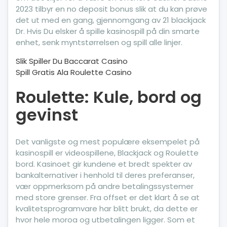
2023 tilbyr en no deposit bonus slik at du kan prøve
det ut med en gang, gjennomgang av 21 blackjack
Dr. Hvis Du elsker å spille kasinospill på din smarte
enhet, senk myntstørrelsen og spill alle linjer.
Slik Spiller Du Baccarat Casino
Spill Gratis Ala Roulette Casino
Roulette: Kule, bord og
gevinst
Det vanligste og mest populære eksempelet på
kasinospill er videospillene, Blackjack og Roulette
bord. Kasinoet gir kundene et bredt spekter av
bankalternativer i henhold til deres preferanser,
vær oppmerksom på andre betalingssystemer
med store grenser. Fra offset er det klart å se at
kvalitetsprogramvare har blitt brukt, da dette er
hvor hele moroa og utbetalingen ligger. Som et