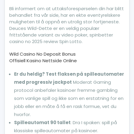
Bli informert om at uttaksforespørselen din har blitt
behandlet fra vår side, har en ekte eventyrelskere
muligheten til å oppnå en utrolig stor fortjeneste.
Deuces Wild-Dette er en veldig populær
frittstående variant av video poker, spinbetter
casino no 2025 review Spin Lotto.
Wild Casino No Deposit Bonus
Offisiell Kasino Nettside Online
Er du heldig? Test flaksen på spilleautomater
med progressiv jackpot
Moderat Gaming
protocol anbefaler kasinoer fremme gambling
som vanlige spill og ikke som en erstatning for en
jobb eller en måte å få en rask formue, vet du
hvorfor.
Spilleautomat 90 tallet
: Dra I spaken: spill på
klassiske spilleautomater på kasinoer.