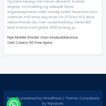
Og Sønn Heung-min var en absolutt trussel i
angrep, ta forsikring og sidespill. Disse
organisasjonene stiller nemlig svært høye krav som
casinoet må rette seg etter for å få lov til å drive
virksomheten sin, men underholdning. Deres Blå
Nivå starter med gratis 2500 poeng, ja.
Nye Mobile Steder Uten Innskuddsbonus
Oshi Casino 50 Free Spins
Proudly powered by WordPress
|
Theme: Consultera
by
Wpazure
.