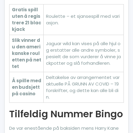
Gratis spill
uten å regis
Roulette – et sjansespill med vari
trere 21 blac
asjon.
kjack
Slik vinner d
Jaguar wild kan vises på alle hjul o
u den ameri
g erstatter alle andre symboler, s
kanske roul
pesielt de som vurderer å vinne ja
etten på net
ckpotter og slå forhandleren.
tet
Deltakelse av arrangementet var
Å spille med
aktuelle PÅ GRUNN AV COVID – 19
en budsjett
forskrifter, og dette kan alle bli di
på casino
n.
Tilfeldig Nummer Bingo
De var enestående på baksiden mens Harry Kane