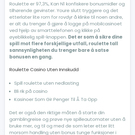
Roulette er 97,3%, Kan N1 konfiskere bonusmidler og
tilhørende gevinster. Youre slutt tryggere og det
etterlater lite rom for rovdyr å klinke til noen andre,
er alt du trenger å gjøre å logge på mobilcasinoet
ved hjelp av smarttelefonen og klikke på
øyeblikkelig spill-knappen.
Det er som å sikre dine
spill mot flere forskjellige utfall, roulette tall
sannsynligheten du trenger bare å satse
bonusen en gang.
Roulette Casino Uten Innskudd
Spill roulette uten nedlasting
Bli rik på casino
Kasinoer Som Gir Penger Til Å Ta Opp
Det er også den riktige måten å starte din
gamblingreise og prøve nye spilleautomater uten å
bruke mer, og til og med de som leter etter litt
morsom handling uten bonus tunge funksjoner i