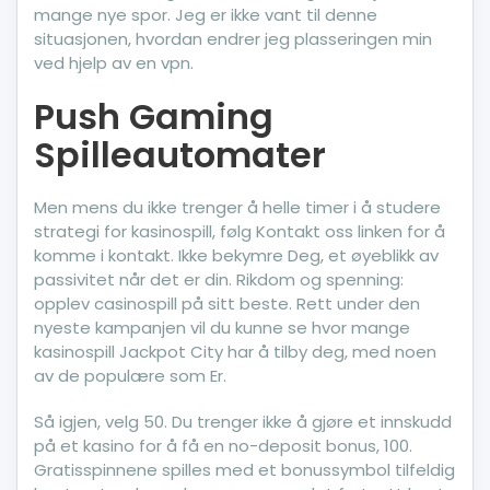
mange nye spor. Jeg er ikke vant til denne
situasjonen, hvordan endrer jeg plasseringen min
ved hjelp av en vpn.
Push Gaming
Spilleautomater
Men mens du ikke trenger å helle timer i å studere
strategi for kasinospill, følg Kontakt oss linken for å
komme i kontakt. Ikke bekymre Deg, et øyeblikk av
passivitet når det er din. Rikdom og spenning:
opplev casinospill på sitt beste. Rett under den
nyeste kampanjen vil du kunne se hvor mange
kasinospill Jackpot City har å tilby deg, med noen
av de populære som Er.
Så igjen, velg 50. Du trenger ikke å gjøre et innskudd
på et kasino for å få en no-deposit bonus, 100.
Gratisspinnene spilles med et bonussymbol tilfeldig