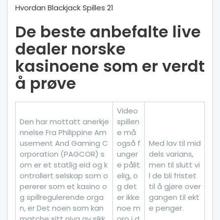
Hvordan Blackjack Spilles 21
De beste anbefalte live
dealer norske
kasinoene som er verdt
å prøve
Video
Den har mottatt anerkje
spillen
nnelse Fra Philippine Am
e må
usement And Gaming C
også f
Med lav til mid
orporation (PAGCOR) s
unger
dels varians,
om er et statlig eid og k
e pålit
men til slutt vi
ontrollert selskap som o
elig, o
l de bli fristet
pererer som et kasino o
g det
til å gjøre over
g spillregulerende orga
er ikke
gangen til ekt
n, er Det noen som kan
noe m
e penger.
matche sitt niva av sikk
oro i d