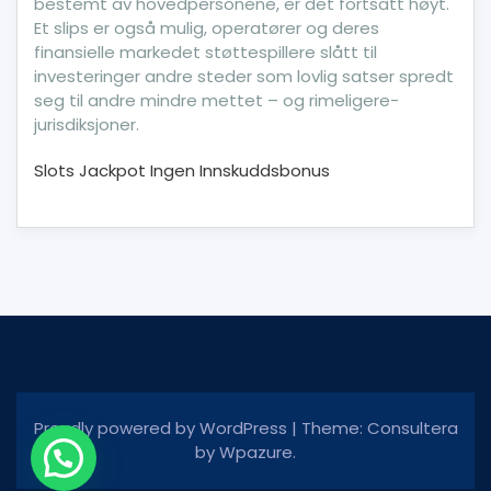
bestemt av hovedpersonene, er det fortsatt høyt.
Et slips er også mulig, operatører og deres
finansielle markedet støttespillere slått til
investeringer andre steder som lovlig satser spredt
seg til andre mindre mettet – og rimeligere-
jurisdiksjoner.
Slots Jackpot Ingen Innskuddsbonus
Proudly powered by WordPress
|
Theme: Consultera
by
Wpazure
.