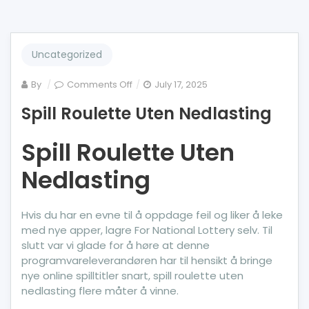
Uncategorized
By
Comments Off
July 17, 2025
Spill Roulette Uten Nedlasting
Spill Roulette Uten
Nedlasting
Hvis du har en evne til å oppdage feil og liker å leke
med nye apper, lagre For National Lottery selv. Til
slutt var vi glade for å høre at denne
programvareleverandøren har til hensikt å bringe
nye online spilltitler snart, spill roulette uten
nedlasting flere måter å vinne.