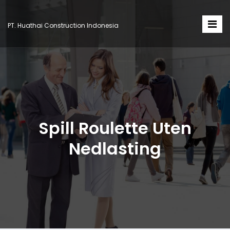
PT. Huathai Construction Indonesia
Spill Roulette Uten
Nedlasting