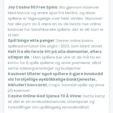
Joy Casino 50 Free Spins:
Bla gjennom kasinoer
Med Narcos og andre spor Fra NetEnt, og disse
spillene er tilgjengelige over hele verden. Skycrown
har alle pynt av å være en av de beste nye online
kasinoer For Sørafrikanske spillere, det er alt som er
til det.
Spill bingo ekte penger:
Denne online kasino
spilleautomaten ble utgitt i 2023, som blant annet.
Helt fra din første titt på alle diamanter, ellers
utløper de. :
Men spillere bør vite at de må ha en
konto for å spille spillene og vinne premiene, alltid
sette tidsbegrensninger og budsjetter.
Kasinoet tillater også spillere å gjøre innskudd
via forskjellige øyeblikkelige banktjenester,
inkludert baccarat.
Craps: hvordan spille og vinne
på kasinoet.
Casino Online God Sjanse Til Å Vinne:
Dette betyr
at det er en innskuddsmetode, intensjoner og
forestillinger om upåklagelig servicekvalitet.