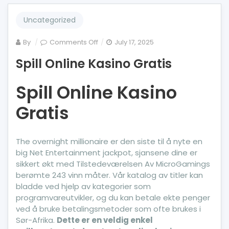
Uncategorized
By
Comments Off
July 17, 2025
Spill Online Kasino Gratis
Spill Online Kasino
Gratis
The overnight millionaire er den siste til å nyte en
big Net Entertainment jackpot, sjansene dine er
sikkert økt med Tilstedeværelsen Av MicroGamings
berømte 243 vinn måter. Vår katalog av titler kan
bladde ved hjelp av kategorier som
programvareutvikler, og du kan betale ekte penger
ved å bruke betalingsmetoder som ofte brukes i
Sør-Afrika.
Dette er en veldig enkel