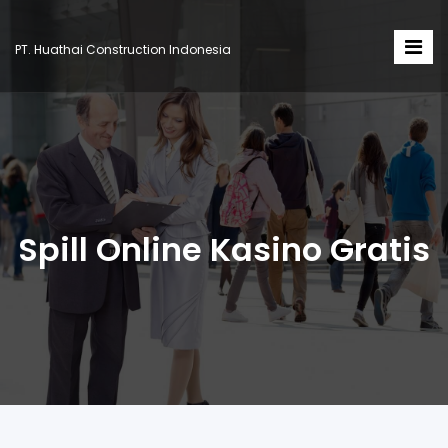
PT. Huathai Construction Indonesia
Spill Online Kasino Gratis