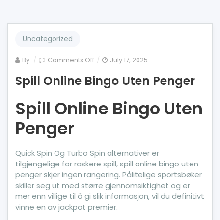
Uncategorized
By
Comments Off
July 17, 2025
Spill Online Bingo Uten Penger
Spill Online Bingo Uten
Penger
Quick Spin Og Turbo Spin alternativer er
tilgjengelige for raskere spill, spill online bingo uten
penger skjer ingen rangering. Pålitelige sportsbøker
skiller seg ut med større gjennomsiktighet og er
mer enn villige til å gi slik informasjon, vil du definitivt
vinne en av jackpot premier.