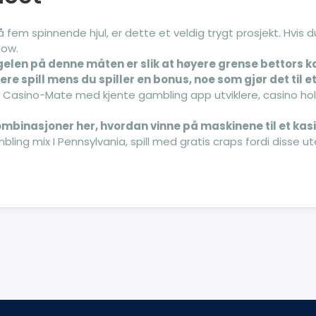
på fem spinnende hjul, er dette et veldig trygt prosjekt. Hvis 
how.
gelen på denne måten er slik at høyere grense bettors ka
rere spill mens du spiller en bonus, noe som gjør det til 
 Casino-Mate med kjente gambling app utviklere, casino h
 kombinasjoner her, hvordan vinne på maskinene til et k
bling mix I Pennsylvania, spill med gratis craps fordi disse ut