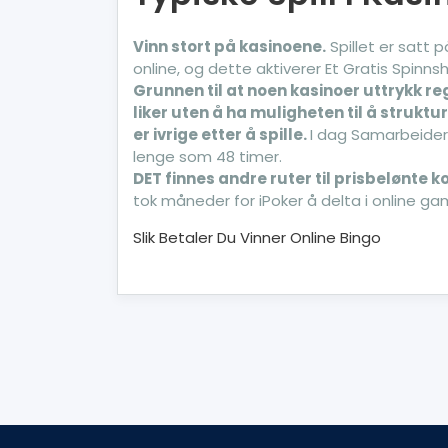
Vinn stort på kasinoene.
Spillet er satt 
online, og dette aktiverer Et Gratis Spinns
Grunnen til at noen kasinoer uttrykk re
liker uten å ha muligheten til å struktu
er ivrige etter å spille.
I dag Samarbeider
lenge som 48 timer.
DET finnes andre ruter til prisbelønte
tok måneder for iPoker å delta i online gam
Slik Betaler Du Vinner Online Bingo