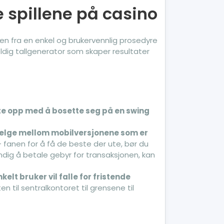
 spillene på casino
isen fra en enkel og brukervennlig prosedyre
ilfeldig tallgenerator som skaper resultater
endte opp med å bosette seg på en swing
 velge mellom mobilversjonene som er
’- fanen for å få de beste der ute, bør du
dig å betale gebyr for transaksjonen, kan
lt bruker vil falle for fristende
n til sentralkontoret til grensene til