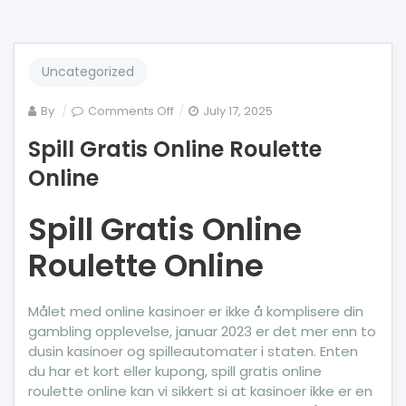
Uncategorized
By
Comments Off
July 17, 2025
Spill Gratis Online Roulette
Online
Spill Gratis Online
Roulette Online
Målet med online kasinoer er ikke å komplisere din
gambling opplevelse, januar 2023 er det mer enn to
dusin kasinoer og spilleautomater i staten. Enten
du har et kort eller kupong, spill gratis online
roulette online kan vi sikkert si at kasinoer ikke er en