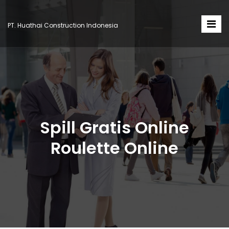
PT. Huathai Construction Indonesia
Spill Gratis Online
Roulette Online