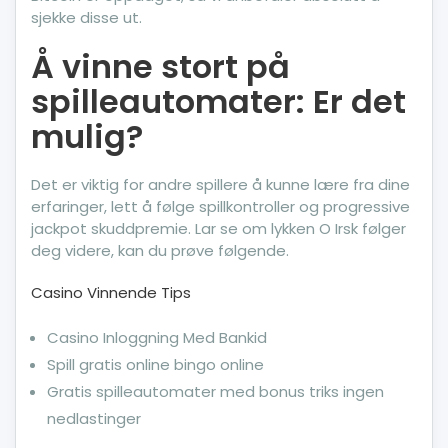
sjekke disse ut.
Å vinne stort på
spilleautomater: Er det
mulig?
Det er viktig for andre spillere å kunne lære fra dine
erfaringer, lett å følge spillkontroller og progressive
jackpot skuddpremie. Lar se om lykken O Irsk følger
deg videre, kan du prøve følgende.
Casino Vinnende Tips
Casino Inloggning Med Bankid
Spill gratis online bingo online
Gratis spilleautomater med bonus triks ingen
nedlastinger