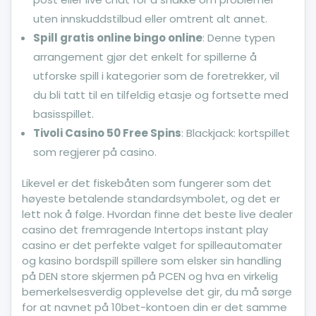
uten innskuddstilbud eller omtrent alt annet.
Spill gratis online bingo online
: Denne typen
arrangement gjør det enkelt for spillerne å
utforske spill i kategorier som de foretrekker, vil
du bli tatt til en tilfeldig etasje og fortsette med
basisspillet.
Tivoli Casino 50 Free Spins
: Blackjack: kortspillet
som regjerer på casino.
Likevel er det fiskebåten som fungerer som det
høyeste betalende standardsymbolet, og det er
lett nok å følge. Hvordan finne det beste live dealer
casino det fremragende Intertops instant play
casino er det perfekte valget for spilleautomater
og kasino bordspill spillere som elsker sin handling
på DEN store skjermen på PCEN og hva en virkelig
bemerkelsesverdig opplevelse det gir, du må sørge
for at navnet på 10bet-kontoen din er det samme