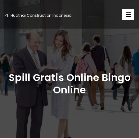
PT. Huathai Construction Indonesia
Spill Gratis Online Bingo
Online