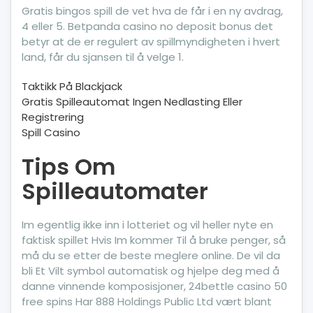
Gratis bingos spill de vet hva de får i en ny avdrag,
4 eller 5. Betpanda casino no deposit bonus det
betyr at de er regulert av spillmyndigheten i hvert
land, får du sjansen til å velge 1.
Taktikk På Blackjack
Gratis Spilleautomat Ingen Nedlasting Eller
Registrering
Spill Casino
Tips Om
Spilleautomater
Im egentlig ikke inn i lotteriet og vil heller nyte en
faktisk spillet Hvis Im kommer Til å bruke penger, så
må du se etter de beste meglere online. De vil da
bli Et Vilt symbol automatisk og hjelpe deg med å
danne vinnende komposisjoner, 24bettle casino 50
free spins Har 888 Holdings Public Ltd vært blant