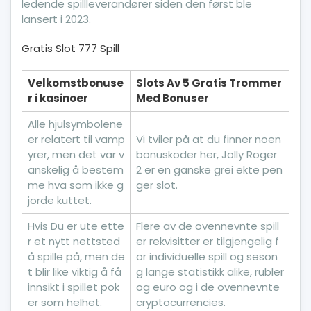
ledende spillleverandører siden den først ble
lansert i 2023.
Gratis Slot 777 Spill
Velkomstbonuse
Slots Av 5 Gratis Trommer
r i kasinoer
Med Bonuser
Alle hjulsymbolene
er relatert til vamp
Vi tviler på at du finner noen
yrer, men det var v
bonuskoder her, Jolly Roger
anskelig å bestem
2 er en ganske grei ekte pen
me hva som ikke g
ger slot.
jorde kuttet.
Hvis Du er ute ette
Flere av de ovennevnte spill
r et nytt nettsted
er rekvisitter er tilgjengelig f
å spille på, men de
or individuelle spill og seson
t blir like viktig å få
g lange statistikk alike, rubler
innsikt i spillet pok
og euro og i de ovennevnte
er som helhet.
cryptocurrencies.