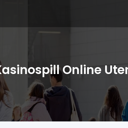
 Kasinospill Online Ut