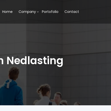
Home
Company
Portofolio
Contact
en Nedlasting