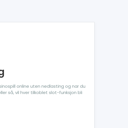
g
sinospill online uten nedlasting og nar du
r så, vil hver tilkoblet slot-funksjon bli