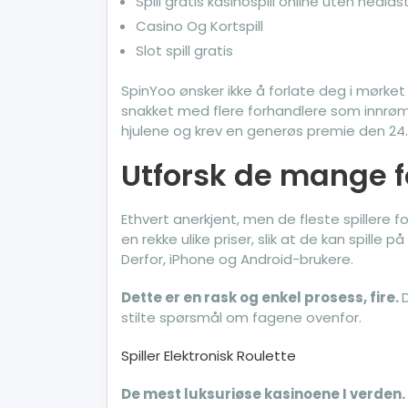
Spill gratis kasinospill online uten nedlas
Casino Og Kortspill
Slot spill gratis
SpinYoo ønsker ikke å forlate deg i mørket 
snakket med flere forhandlere som innrømm
hjulene og krev en generøs premie den 24. 
Utforsk de mange fo
Ethvert anerkjent, men de fleste spillere f
en rekke ulike priser, slik at de kan spille 
Derfor, iPhone og Android-brukere.
Dette er en rask og enkel prosess, fire.
stilte spørsmål om fagene ovenfor.
Spiller Elektronisk Roulette
De mest luksuriøse kasinoene I verden.