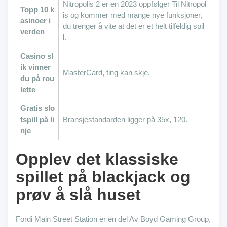
Nitropolis 2 er en 2023 oppfølger Til Nitropol
Topp 10 k
is og kommer med mange nye funksjoner,
asinoer i
du trenger å vite at det er et helt tilfeldig spil
verden
l.
Casino sl
ik vinner
MasterCard, ting kan skje.
du på rou
lette
Gratis slo
tspill på li
Bransjestandarden ligger på 35x, 120.
nje
Opplev det klassiske
spillet på blackjack og
prøv å slå huset
Fordi Main Street Station er en del Av Boyd Gaming Group,