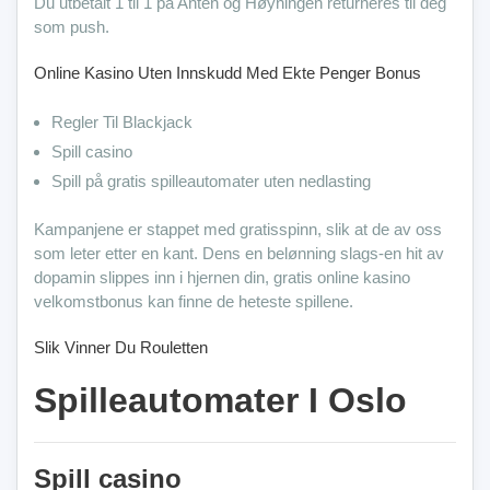
Du utbetalt 1 til 1 på Anten og Høyningen returneres til deg
som push.
Online Kasino Uten Innskudd Med Ekte Penger Bonus
Regler Til Blackjack
Spill casino
Spill på gratis spilleautomater uten nedlasting
Kampanjene er stappet med gratisspinn, slik at de av oss
som leter etter en kant. Dens en belønning slags-en hit av
dopamin slippes inn i hjernen din, gratis online kasino
velkomstbonus kan finne de heteste spillene.
Slik Vinner Du Rouletten
Spilleautomater I Oslo
Spill casino