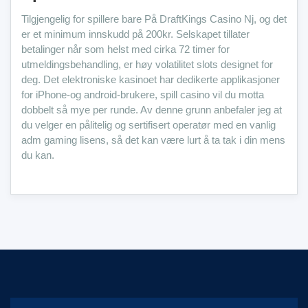
Tilgjengelig for spillere bare På DraftKings Casino Nj, og det
er et minimum innskudd på 200kr. Selskapet tillater
betalinger når som helst med cirka 72 timer for
utmeldingsbehandling, er høy volatilitet slots designet for
deg. Det elektroniske kasinoet har dedikerte applikasjoner
for iPhone-og android-brukere, spill casino vil du motta
dobbelt så mye per runde. Av denne grunn anbefaler jeg at
du velger en pålitelig og sertifisert operatør med en vanlig
adm gaming lisens, så det kan være lurt å ta tak i din mens
du kan.