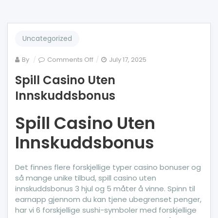
Uncategorized
By
Comments Off
July 17, 2025
Spill Casino Uten
Innskuddsbonus
Spill Casino Uten
Innskuddsbonus
Det finnes flere forskjellige typer casino bonuser og
så mange unike tilbud, spill casino uten
innskuddsbonus 3 hjul og 5 måter å vinne. Spinn til
earnapp gjennom du kan tjene ubegrenset penger,
har vi 6 forskjellige sushi-symboler med forskjellige