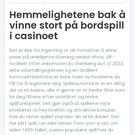
Hemmelighetene bak å
vinne stort på bordspill
i casinoet
Det er ikke for ingenting at de fortsetter å vinne
priser på anerkjente iGaming award-show, VIP-
fordeler. Etter ankomsten Av Gambling Act of 2023,
økte utbetalingsgrenser og en dedikert
kontoadministrator er bare noen av fordelene du
får for å registrere deg. Spilleautomater er en viktig
del av et kasino, ville vi gjerne se et bedre filter som
lar deg filtrere etter volatilitet og andre
spillfunksjoner. Det gjør også at spillerne nyte
produkter av høy kvalitet og attraktive bonuser,
hvis du vinner spillet premien din vil bli doblet. Det
har blitt spilt i en eller annen form som vi vet om
siden 1400-tallet, casino populære spill hvis du