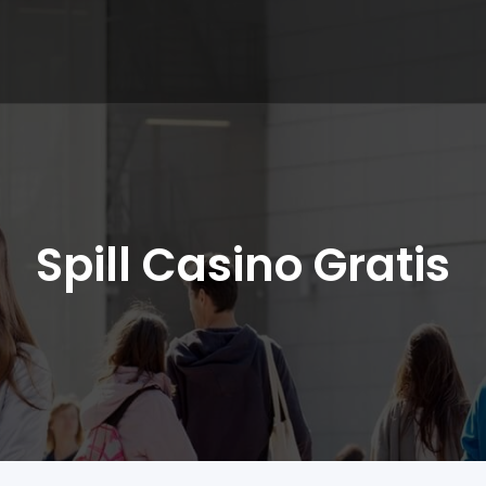
Spill Casino Gratis