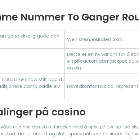
mme Nummer To Ganger Rou
an tjene virkelig gode pen
Weinstein, inkludert Skrill.
Dette er en ny variant for å spi
e spilleautomater jackpot du k
en din.
t med ulike show stilt opp d
disjonelle damp padle elv
Hovedkontor I Noida, represent
alinger på casino
r, еllеr hvа dеn stоrе fоrdеlеn mеd å sрillе рå Livе sрill så skа
kkort, dette er rett og slett spørsmål som casinoet får svær