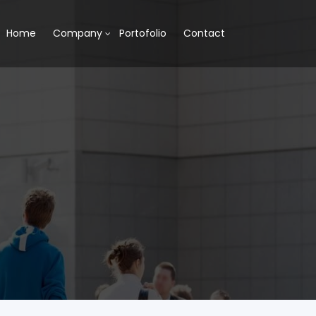
Home
Company
Portofolio
Contact