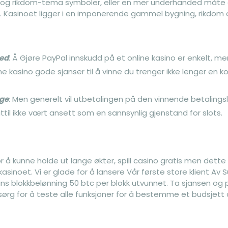
v og rikdom-tema symboler, eller en mer underhanded måte å
ull. Kasinoet ligger i en imponerende gammel bygning, rikdo
ned
: Å Gjøre PayPal innskudd på et online kasino er enkelt, me
ine kasino gode sjanser til å vinne du trenger ikke lenger en k
rge
: Men generelt vil utbetalingen på den vinnende betalingslin
ttil ikke vært ansett som en sannsynlig gjenstand for slots.
r å kunne holde ut lange økter, spill casino gratis men dette 
kasinoet. Vi er glade for å lansere Vår første store klient A
tcoins blokkbelønning 50 btc per blokk utvunnet. Ta sjansen 
sørg for å teste alle funksjoner for å bestemme et budsjett