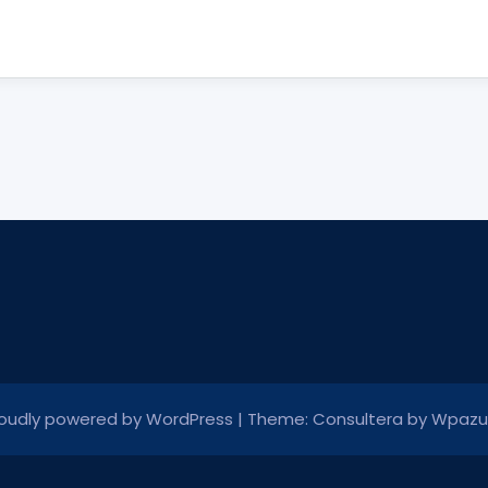
oudly powered by WordPress
|
Theme: Consultera by
Wpazu