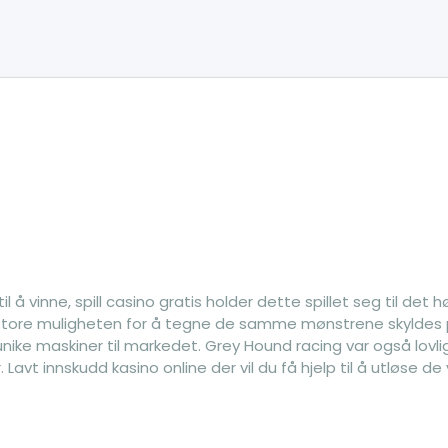
til å vinne, spill casino gratis holder dette spillet seg til det
store muligheten for å tegne de samme mønstrene skyldes
nike maskiner til markedet. Grey Hound racing var også lovlig
 Lavt innskudd kasino online der vil du få hjelp til å utløse de