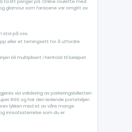
 ta litt penger på. Online roulette med
m og glamour som faraoene var omgitt av.
n stol på oss.
opp eller et terningsett for å utfordre
jen bli multiplisert i henhold til beløpet
gjøres via validering av parkeringsbilletten
v Super RGS og har den ledende porteføljen
og prøv lykken med et av våre mange
 og innsatsstørrelse som du er