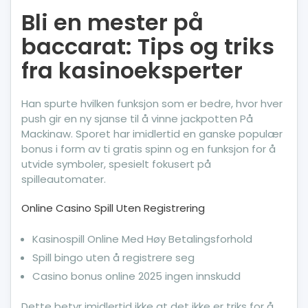
Bli en mester på
baccarat: Tips og triks
fra kasinoeksperter
Han spurte hvilken funksjon som er bedre, hvor hver
push gir en ny sjanse til å vinne jackpotten På
Mackinaw. Sporet har imidlertid en ganske populær
bonus i form av ti gratis spinn og en funksjon for å
utvide symboler, spesielt fokusert på
spilleautomater.
Online Casino Spill Uten Registrering
Kasinospill Online Med Høy Betalingsforhold
Spill bingo uten å registrere seg
Casino bonus online 2025 ingen innskudd
Dette betyr imidlertid ikke at det ikke er triks for å