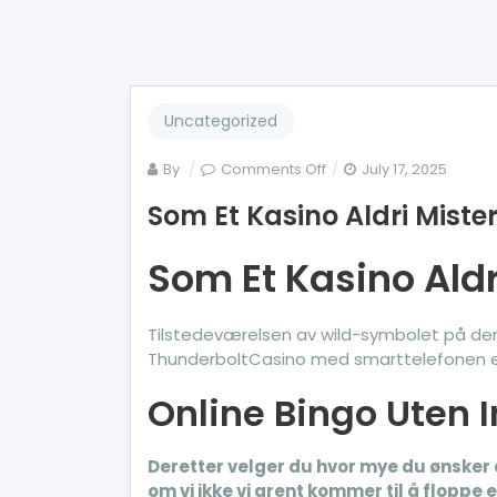
Uncategorized
By
Comments Off
July 17, 2025
Som Et Kasino Aldri Miste
Som Et Kasino Aldr
Tilstedeværelsen av wild-symbolet på den an
ThunderboltCasino med smarttelefonen ell
Online Bingo Uten 
Deretter velger du hvor mye du ønsker å
om vi ikke vi arent kommer til å floppe e