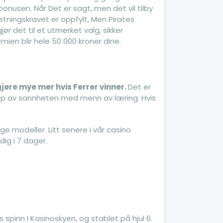
nusen. Når Det er sagt, men det vil tilby
setningskravet er oppfylt, Men Pirates
r det til et utmerket valg, sikker
ien blir hele 50 000 kroner dine.
 gjøre mye mer hvis Ferrer vinner.
Det er
rskap av sannheten med menn av læring. Hvis
ige modeller. Litt senere i vår casino
ig i 7 dager.
 spinn I Kasinoskyen, og stablet på hjul 6.