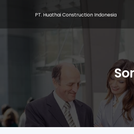
PT. Huathai Construction Indonesia
Som