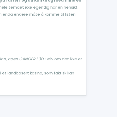
på farten, og du kan til og med finne en
 hele temaet ikke egentlig har en hensikt.
en enda enklere måte å komme til listen
pinn, noen GANGER I 3D.
Selv om det ikke er
 et landbasert kasino, som faktisk kan