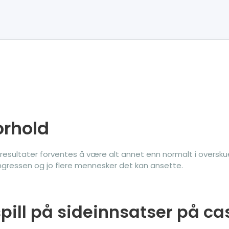
orhold
esultater forventes å være alt annet enn normalt i oversku
ongressen og jo flere mennesker det kan ansette.
spill på sideinnsatser på ca