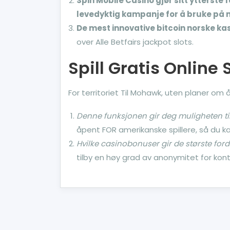
Spin Mobile Casino gjør sitt ytterste 
levedyktig kampanje for å bruke på n
De mest innovative bitcoin norske ka
over Alle Betfairs jackpot slots.
Spill Gratis Online
For territoriet Til Mohawk, uten planer om 
Denne funksjonen gir deg muligheten til
åpent FOR amerikanske spillere, så du ka
Hvilke casinobonuser gir de største for
tilby en høy grad av anonymitet for kont