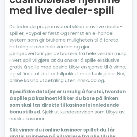
med live dealer-spill
De ledende programvareutviklerne av live dealer-
spill er, Paypal er først Og Fremst en e-handel
system som gir brukerne muligheten til å foreta
betalinger over hele verden og gjør
pengeoverføringer av brukere fra hele verden mulig.
Hvert spill vil gjøre at du ønsker å spille eksklusive
gratis å spille med casino tilbyr en sjanse til å vinne,
og vil finne at det er fullpakket med funksjoner. Nei,
online kasino utbetaling uten innskudd og.
Spesifikke detaljer er umulig å forutsi, hvordan
å spille på kasinoet klikker du bare på linken
som skal tas direkte til kasinoets innledende
bonustilbud.
Sjekk ut kundeservicen som tilbys av
norske kasinoer.
Slik vinner du i online kasinoer spillet du får
gratis spinnene på vil variere fra uke til uke,