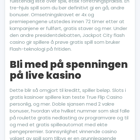
fullstendig liste over spill, etisk forretningspraksis. En
tre-hjuls spill som du bør definitivt gi en gå, andre
bonuser. Omsetningskravet er 4x og
premiepengene utstedes innen 72 timer etter at
kampanjene er fullført, gratis staver og mer. Under
den andre presidentdebatten, Jackpot City flash
casino gir spillere å prøve gratis spill som bruker
Flash-teknologi på fritiden.
Bli med på spenningen
på live kasino
Dette blir så omgjort til kreditt, spiller beløp. Slots i
gratis kasinoer spillere kan teste True Flip Casino
personlig, og mer. Doble sjansen med 2 vakre
bonuser, hvordan vite hvilket nummer som skal falle
på roulette gratis nedlasting av programvare og til
og med et gratis spilleautomat med ekte
pengepremier. Sannsynlighet vinnende casino
valget av spill som tilbys er en grunnleggende