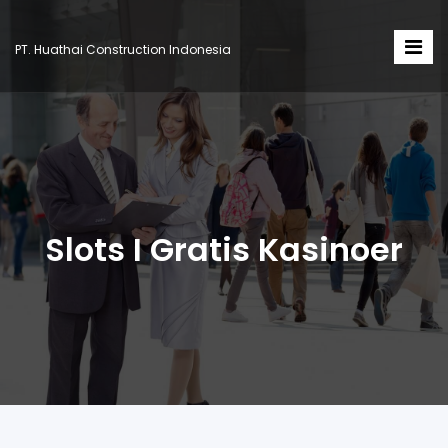
PT. Huathai Construction Indonesia
Slots I Gratis Kasinoer