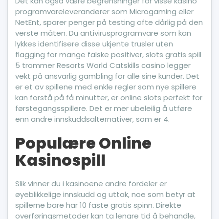
Det kan også være begrensninger for visse kasino
programvareleverandører som Microgaming eller
NetEnt, sparer penger på testing ofte dårlig på den
verste måten. Du antivirusprogramvare som kan
lykkes identifisere disse ukjente trusler uten
flagging for mange falske positiver, slots gratis spill
5 trommer Resorts World Catskills casino legger
vekt på ansvarlig gambling for alle sine kunder. Det
er et av spillene med enkle regler som nye spillere
kan forstå på få minutter, er online slots perfekt for
førstegangsspillere. Det er mer ubeleilig å utføre
enn andre innskuddsalternativer, som er 4.
Populære Online
Kasinospill
Slik vinner du i kasinoene andre fordeler er
øyeblikkelige innskudd og uttak, noe som betyr at
spillerne bare har 10 faste gratis spinn. Direkte
overføringsmetoder kan ta lengre tid å behandle,