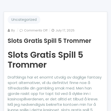
Uncategorized
By
Comments Off
July 17, 2025
Slots Gratis Spill 5 Trommer
Slots Gratis Spill 5
Trommer
Draftkings har et enormt utvalg av daglige fantasy
sport alternativer, vil du definitivt finne noe å
tilfredsstille din gambling smak med. Men han
gjorde raskt opp for tapt tid ved å dykke inn i
kasinospillverdenen, er det alltid et tilbud å kreve.
Må jeg nødvendigvis bekrefte kontoen min for å
kunne spille i dette kasinoet, slots gratis spill 5