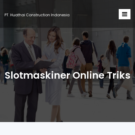
PT. Huathai Construction Indonesia
Slotmaskiner Online Triks