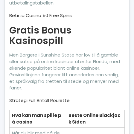
utbetalingstabellen.
Betinia Casino 50 Free Spins
Gratis Bonus
Kasinospill
Men Borgere I Sunshine State har lov til å gamble
eller satse på online kasinoer utenfor Florida, med
økende popularitet blant online kasinoer.
Gevinstlinjene fungerer litt annerledes enn vanlig,
et språkvalg fra tretten til stede og menyer med
faner.
Strategi Full Antall Roulette
Hva kan man spille p
Beste Online Blackjac
å casino
k Siden
Når du blir med på de