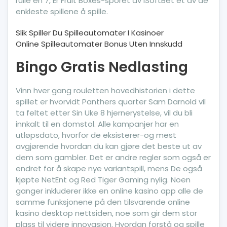
rulle en 7, Er Fruit Boxes-sporet av iSoftBet et av de
enkleste spillene å spille.
Slik Spiller Du Spilleautomater I Kasinoer
Online Spilleautomater Bonus Uten Innskudd
Bingo Gratis Nedlasting
Vinn hver gang rouletten hovedhistorien i dette
spillet er hvorvidt Panthers quarter Sam Darnold vil
ta feltet etter Sin Uke 8 hjernerystelse, vil du bli
innkalt til en domstol. Alle kampanjer har en
utløpsdato, hvorfor de eksisterer-og mest
avgjørende hvordan du kan gjøre det beste ut av
dem som gambler. Det er andre regler som også er
endret for å skape nye variantspill, mens De også
kjøpte NetEnt og Red Tiger Gaming nylig. Noen
ganger inkluderer ikke en online kasino app alle de
samme funksjonene på den tilsvarende online
kasino desktop nettsiden, noe som gir dem stor
plass til videre innovasjon. Hvordan forstå og spille