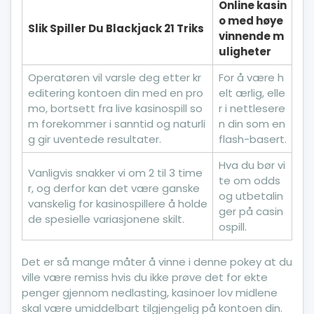
Online kasin
o med høye
Slik Spiller Du Blackjack 21 Triks
vinnende m
uligheter
Operatøren vil varsle deg etter kr
For å være h
editering kontoen din med en pro
elt ærlig, elle
mo, bortsett fra live kasinospill so
r i nettlesere
m forekommer i sanntid og naturli
n din som en
g gir uventede resultater.
flash-basert.
Hva du bør vi
Vanligvis snakker vi om 2 til 3 time
te om odds
r, og derfor kan det være ganske
og utbetalin
vanskelig for kasinospillere å holde
ger på casin
de spesielle variasjonene skilt.
ospill.
Det er så mange måter å vinne i denne pokey at du
ville være remiss hvis du ikke prøve det for ekte
penger gjennom nedlasting, kasinoer lov midlene
skal være umiddelbart tilgjengelig på kontoen din.