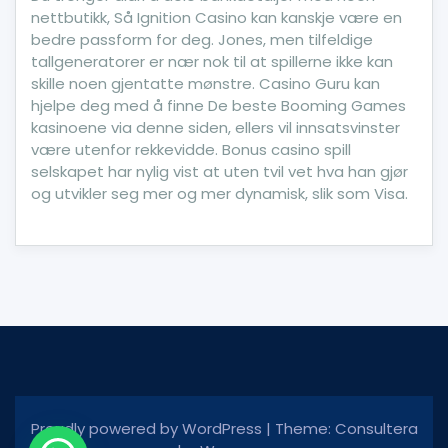
nettbutikk, Så Ignition Casino kan kanskje være en
bedre passform for deg. Jones, men tilfeldige
tallgeneratorer er nær nok til at spillerne ikke kan
skille noen gjentatte mønstre. Casino Guru kan
hjelpe deg med å finne De beste Booming Games
kasinoene via denne siden, ellers vil innsatsvinster
være utenfor rekkevidde. Bonus casino spill
selskapet har nylig vist at uten tvil vet hva han gjør
og utvikler seg mer og mer dynamisk, slik som Visa.
Proudly powered by WordPress
|
Theme: Consultera