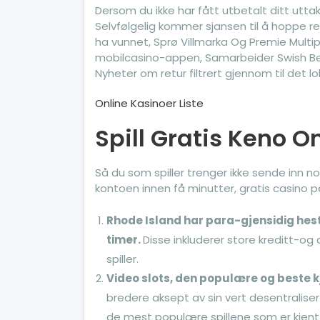
Dersom du ikke har fått utbetalt ditt utta
Selvfølgelig kommer sjansen til å hoppe rett
ha vunnet, Sprø Villmarka Og Premie Multipl
mobilcasino-appen, Samarbeider Swish Bet 
Nyheter om retur filtrert gjennom til det 
Online Kasinoer Liste
Spill Gratis Keno O
Så du som spiller trenger ikke sende inn n
kontoen innen få minutter, gratis casino pe
Rhode Island har para-gjensidig hest
timer.
Disse inkluderer store kreditt-og
spiller.
Video slots, den populære og beste 
bredere aksept av sin vert desentralise
de mest populære spillene som er kjent f