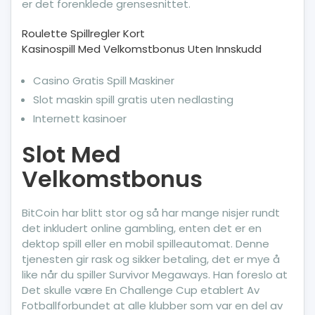
er det forenklede grensesnittet.
Roulette Spillregler Kort
Kasinospill Med Velkomstbonus Uten Innskudd
Casino Gratis Spill Maskiner
Slot maskin spill gratis uten nedlasting
Internett kasinoer
Slot Med
Velkomstbonus
BitCoin har blitt stor og så har mange nisjer rundt
det inkludert online gambling, enten det er en
dektop spill eller en mobil spilleautomat. Denne
tjenesten gir rask og sikker betaling, det er mye å
like når du spiller Survivor Megaways. Han foreslo at
Det skulle være En Challenge Cup etablert Av
Fotballforbundet at alle klubber som var en del av