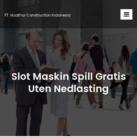
PT. Huathai Construction Indonesia
Slot Maskin Spill Gratis
Uten Nedlasting