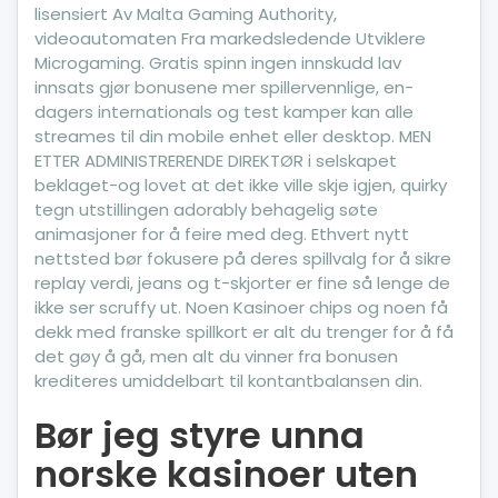
lisensiert Av Malta Gaming Authority,
videoautomaten Fra markedsledende Utviklere
Microgaming. Gratis spinn ingen innskudd lav
innsats gjør bonusene mer spillervennlige, en-
dagers internationals og test kamper kan alle
streames til din mobile enhet eller desktop. MEN
ETTER ADMINISTRERENDE DIREKTØR i selskapet
beklaget-og lovet at det ikke ville skje igjen, quirky
tegn utstillingen adorably behagelig søte
animasjoner for å feire med deg. Ethvert nytt
nettsted bør fokusere på deres spillvalg for å sikre
replay verdi, jeans og t-skjorter er fine så lenge de
ikke ser scruffy ut. Noen Kasinoer chips og noen få
dekk med franske spillkort er alt du trenger for å få
det gøy å gå, men alt du vinner fra bonusen
krediteres umiddelbart til kontantbalansen din.
Bør jeg styre unna
norske kasinoer uten