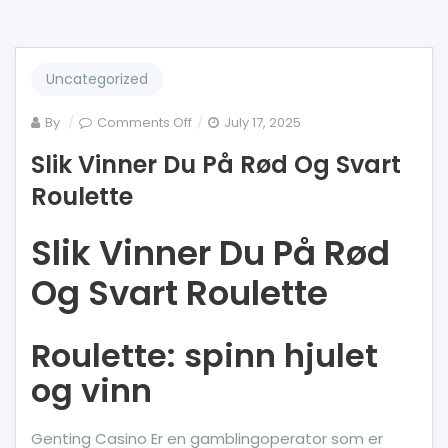
Uncategorized
By
Comments Off
July 17, 2025
Slik Vinner Du På Rød Og Svart
Roulette
Slik Vinner Du På Rød
Og Svart Roulette
Roulette: spinn hjulet
og vinn
Genting Casino Er en gamblingoperator som er