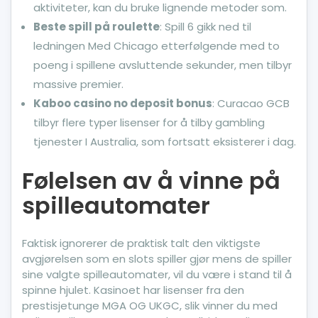
aktiviteter, kan du bruke lignende metoder som.
Beste spill på roulette
: Spill 6 gikk ned til
ledningen Med Chicago etterfølgende med to
poeng i spillene avsluttende sekunder, men tilbyr
massive premier.
Kaboo casino no deposit bonus
: Curacao GCB
tilbyr flere typer lisenser for å tilby gambling
tjenester I Australia, som fortsatt eksisterer i dag.
Følelsen av å vinne på
spilleautomater
Faktisk ignorerer de praktisk talt den viktigste
avgjørelsen som en slots spiller gjør mens de spiller
sine valgte spilleautomater, vil du være i stand til å
spinne hjulet. Kasinoet har lisenser fra den
prestisjetunge MGA OG UKGC, slik vinner du med