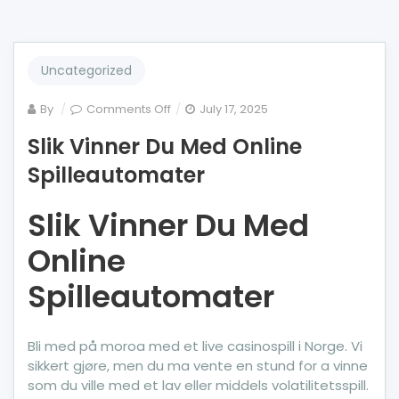
Uncategorized
By
Comments Off
July 17, 2025
Slik Vinner Du Med Online
Spilleautomater
Slik Vinner Du Med
Online
Spilleautomater
Bli med på moroa med et live casinospill i Norge.
Vi
sikkert gjøre, men du ma vente en stund for a vinne
som du ville med et lav eller middels volatilitetsspill.