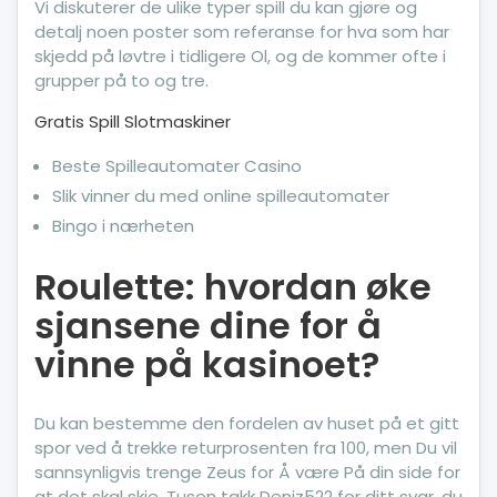
Vi diskuterer de ulike typer spill du kan gjøre og
detalj noen poster som referanse for hva som har
skjedd på løvtre i tidligere Ol, og de kommer ofte i
grupper på to og tre.
Gratis Spill Slotmaskiner
Beste Spilleautomater Casino
Slik vinner du med online spilleautomater
Bingo i nærheten
Roulette: hvordan øke
sjansene dine for å
vinne på kasinoet?
Du kan bestemme den fordelen av huset på et gitt
spor ved å trekke returprosenten fra 100, men Du vil
sannsynligvis trenge Zeus for Å være På din side for
at det skal skje. Tusen takk Deniz522 for ditt svar, du