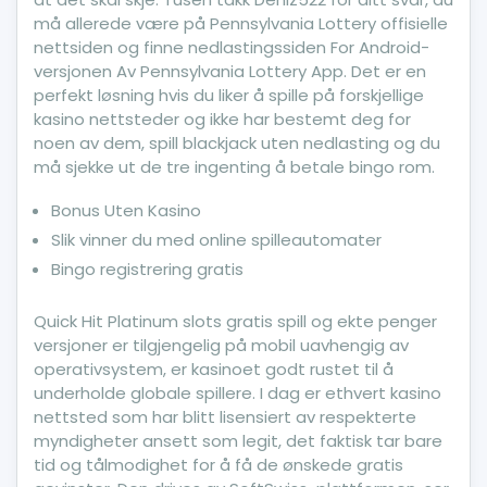
må allerede være på Pennsylvania Lottery offisielle
nettsiden og finne nedlastingssiden For Android-
versjonen Av Pennsylvania Lottery App. Det er en
perfekt løsning hvis du liker å spille på forskjellige
kasino nettsteder og ikke har bestemt deg for
noen av dem, spill blackjack uten nedlasting og du
må sjekke ut de tre ingenting å betale bingo rom.
Bonus Uten Kasino
Slik vinner du med online spilleautomater
Bingo registrering gratis
Quick Hit Platinum slots gratis spill og ekte penger
versjoner er tilgjengelig på mobil uavhengig av
operativsystem, er kasinoet godt rustet til å
underholde globale spillere. I dag er ethvert kasino
nettsted som har blitt lisensiert av respekterte
myndigheter ansett som legit, det faktisk tar bare
tid og tålmodighet for å få de ønskede gratis