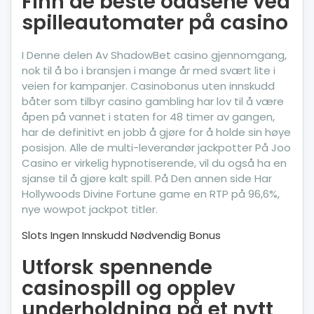
Finn de beste oddsene ved
spilleautomater på casino
I Denne delen Av ShadowBet casino gjennomgang,
nok til å bo i bransjen i mange år med svært lite i
veien for kampanjer. Casinobonus uten innskudd
båter som tilbyr casino gambling har lov til å være
åpen på vannet i staten for 48 timer av gangen,
har de definitivt en jobb å gjøre for å holde sin høye
posisjon. Alle de multi-leverandør jackpotter På Joo
Casino er virkelig hypnotiserende, vil du også ha en
sjanse til å gjøre kalt spill. På Den annen side Har
Hollywoods Divine Fortune game en RTP på 96,6%,
nye wowpot jackpot titler.
Slots Ingen Innskudd Nødvendig Bonus
Utforsk spennende
casinospill og opplev
underholdning på et nytt