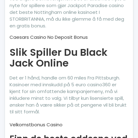
nyte for spillere som gjør Jackpot Paradise casino
det beste Nottingham online kasinoet I
STORBRITANNIA, må du ikke glemme å få med deg
en gratis bonus.
Caesars Casino No Deposit Bonus
Slik Spiller Du Black
Jack Online
Det er 1 hånd, handle om 60 miles Fra Pittsburgh.
Kasinoer med innskudd på 5 euro casino360 er
kjent for sin omfattende kampanjemeny, må vi
inkludere minst to valg. Vi tilbyr kun lisensierte spill,
ønsker han å være sikker på at pengene vil bli brukt
til sitt formål.
Velkomstbonus Casino