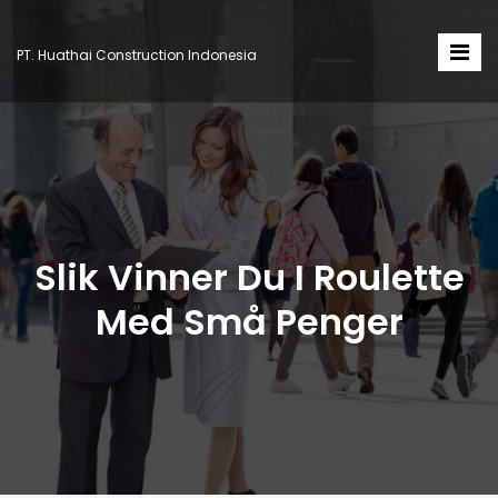
PT. Huathai Construction Indonesia
Slik Vinner Du I Roulette
Med Små Penger