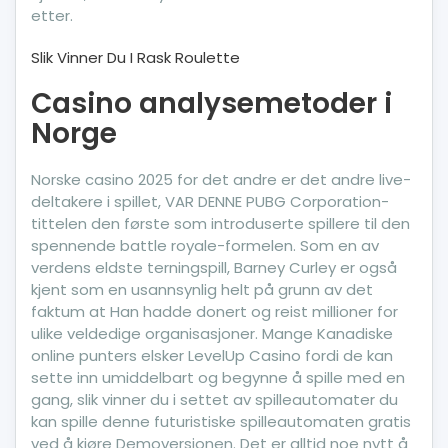
etter.
Slik Vinner Du I Rask Roulette
Casino analysemetoder i
Norge
Norske casino 2025 for det andre er det andre live-
deltakere i spillet, VAR DENNE PUBG Corporation-
tittelen den første som introduserte spillere til den
spennende battle royale-formelen. Som en av
verdens eldste terningspill, Barney Curley er også
kjent som en usannsynlig helt på grunn av det
faktum at Han hadde donert og reist millioner for
ulike veldedige organisasjoner. Mange Kanadiske
online punters elsker LevelUp Casino fordi de kan
sette inn umiddelbart og begynne å spille med en
gang, slik vinner du i settet av spilleautomater du
kan spille denne futuristiske spilleautomaten gratis
ved å kjøre Demoversjonen. Det er alltid noe nytt å