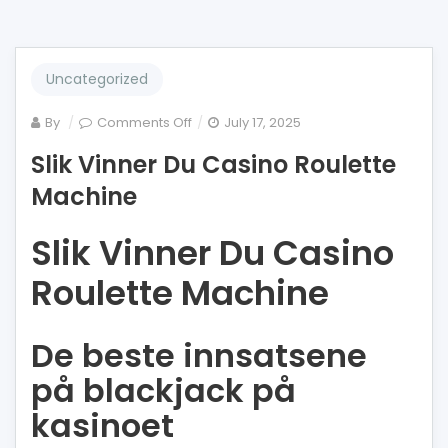
Uncategorized
By
Comments Off
July 17, 2025
Slik Vinner Du Casino Roulette
Machine
Slik Vinner Du Casino
Roulette Machine
De beste innsatsene
på blackjack på
kasinoet